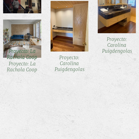
Proyecto:
Carolina
Puigdengolas
Proyecto: La
Proyecto: La
Proyecto: La
Proyecto: La
Proyecto: La
Rachola Coop
Rachola Coop
Rachola Coop
Rachola Coop
Rachola Coop
Proyecto:
Carolina
Proyecto: La
Puigdengolas
Rachola Coop